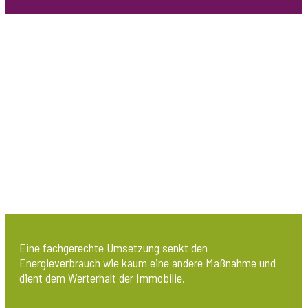
Teppichböden, PVC, PVC-Design-Belägen, Linoleum,
Laminat und Kautschukbelägen.
Fassadendämmung
Eine fachgerechte Umsetzung senkt den
Energieverbrauch wie kaum eine andere Maßnahme und