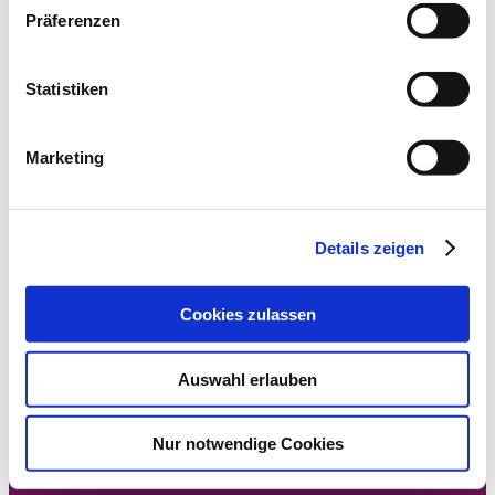
Präferenzen
Statistiken
Aussenfassade
Marketing
Details zeigen
Cookies zulassen
Auswahl erlauben
Der Fassadenanstrich ist Schutz eines jeden Hauses mit
Nur notwendige Cookies
attraktiver Außengestaltung. Abgestimmt auf den
Fassadentyp und die jeweiligen Untergründe, bietet der