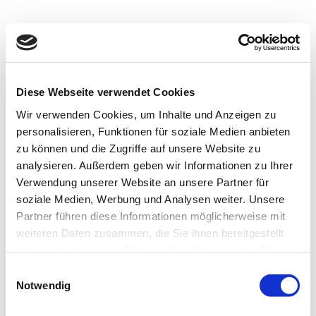
Tapezieren
Diese Webseite verwendet Cookies
Wir verwenden Cookies, um Inhalte und Anzeigen zu
personalisieren, Funktionen für soziale Medien anbieten
zu können und die Zugriffe auf unsere Website zu
analysieren. Außerdem geben wir Informationen zu Ihrer
Verwendung unserer Website an unsere Partner für
soziale Medien, Werbung und Analysen weiter. Unsere
Partner führen diese Informationen möglicherweise mit
weiteren Daten zusammen, die Sie ihnen bereitgestellt
Ob Raufaser, Glasgewebe, Foto- oder Vliestapeten –
haben oder die sie im Rahmen Ihrer Nutzung der Dienste
unsere Auswahl an Farben, Motiven und unterschiedlichen
gesammelt haben.
Einwilligungsauswahl
Materialen bietet eine wunderbare Palette für eine
Notwendig
kreative Wandgestaltung. Schauen Sie in unsere
Tapetenbücher und Mustermappen.