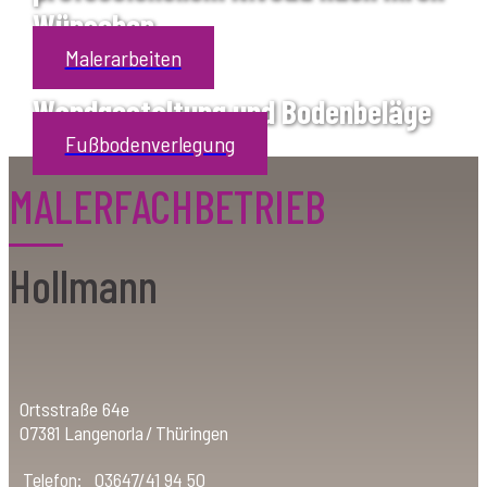
professionellem Niveau nach Ihren
Wünschen
Malerarbeiten
Wandgestaltung und Bodenbeläge
Fußbodenverlegung
MALERFACHBETRIEB
Hollmann
Ortsstraße 64e
07381 Langenorl
a/
Thüringen